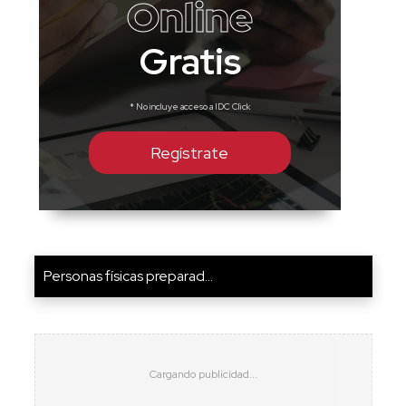
Online
Gratis
* No incluye acceso a IDC Click
Regístrate
Personas físicas preparad...