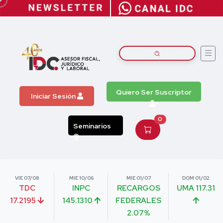
Quiero Ser Suscriptor
Iniciar Sesión
0
Seminarios
VIE 07/08
MIE 10/06
MIE 01/07
DOM 01/02
TDC
INPC
RECARGOS
UMA 117.31
17.2195
145.1310
FEDERALES
2.07%