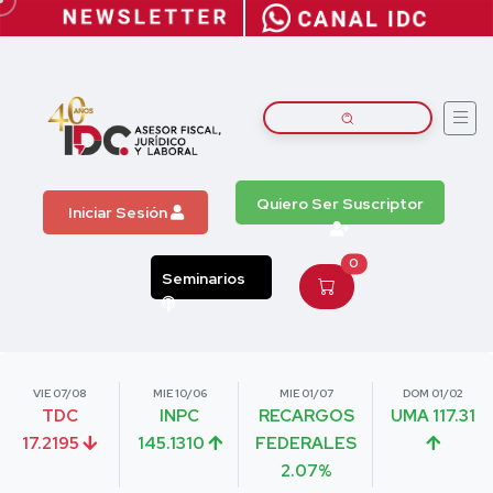
Quiero Ser Suscriptor
Iniciar Sesión
0
Seminarios
VIE 07/08
MIE 10/06
MIE 01/07
DOM 01/02
TDC
INPC
RECARGOS
UMA 117.31
17.2195
145.1310
FEDERALES
2.07%