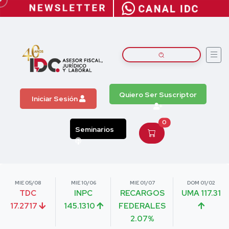
Quiero Ser Suscriptor
Iniciar Sesión
0
Seminarios
MIE 05/08
MIE 10/06
MIE 01/07
DOM 01/02
TDC
INPC
RECARGOS
UMA 117.31
17.2717
145.1310
FEDERALES
2.07%