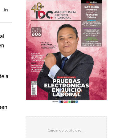
al
en
te a
ben