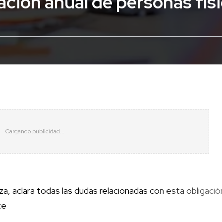
ación anual de personas fís
, aclara todas las dudas relacionadas con esta obligació
te