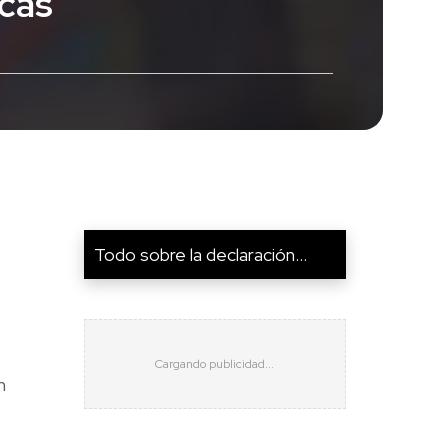
icas
Todo sobre la declaración...
n