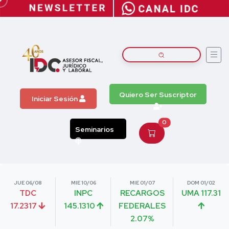
Quiero Ser Suscriptor
Iniciar Sesión
0
Seminarios
JUE 06/08
MIE 10/06
MIE 01/07
DOM 01/02
TDC
INPC
RECARGOS
UMA 117.31
17.2317
145.1310
FEDERALES
2.07%