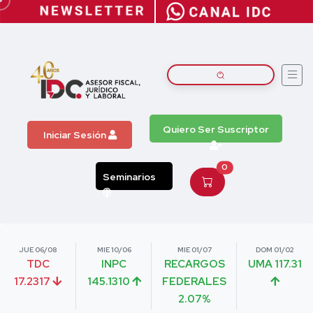
Quiero Ser Suscriptor
Iniciar Sesión
0
Seminarios
JUE 06/08
MIE 10/06
MIE 01/07
DOM 01/02
TDC
INPC
RECARGOS
UMA 117.31
17.2317
145.1310
FEDERALES
2.07%