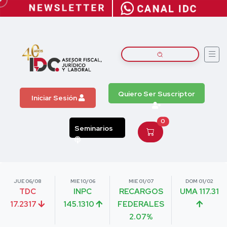
Quiero Ser Suscriptor
Iniciar Sesión
0
Seminarios
JUE 06/08
MIE 10/06
MIE 01/07
DOM 01/02
TDC
INPC
RECARGOS
UMA 117.31
17.2317
145.1310
FEDERALES
2.07%