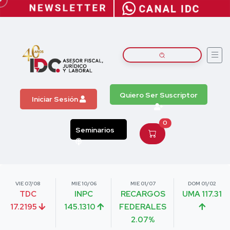
Quiero Ser Suscriptor
Iniciar Sesión
0
Seminarios
VIE 07/08
MIE 10/06
MIE 01/07
DOM 01/02
TDC
INPC
RECARGOS
UMA 117.31
17.2195
145.1310
FEDERALES
2.07%