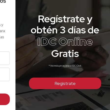
los
Regístrate y
s y
obtén 3 días de
ara:
IDC Online
ías
Gratis
* No incluye acceso a IDC Click
Regístrate