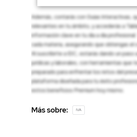
Además, contarás con Guías Interactivas, q
relevantes en tu ámbito, y accederás a Tablas
información clave en tu día a día profesion
cada materia, asegurando que obtengas el c
Al suscribirte a IDC, estarás dando un paso 
jurídicas y laborales, con herramientas que
preparado para enfrentar los retos del pres
plataforma diseñada para tu éxito profesio
estos beneficios Premium hoy mismo.
Más sobre:
IVA