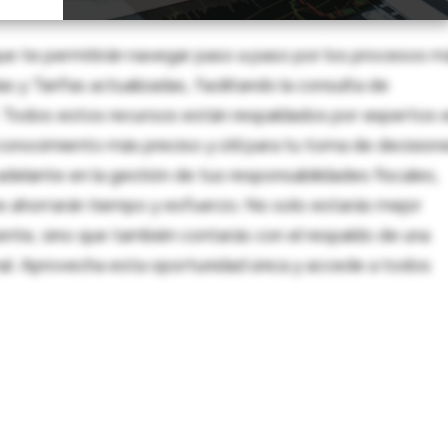
ue te permitirán navegar paso a paso por los procesos m
 y Tarifas actualizadas, facilitando la consulta de
al. Todos estos recursos están respaldados por expertos 
onocimiento más preciso y útil para tu toma de decision
adelante en la gestión de tus responsabilidades fiscales,
 te ahorrarán tiempo y esfuerzo. No solo estarás mejor
ente, sino que también contarás con el respaldo de una
nal. Aprovecha esta oportunidad única y accede a todos