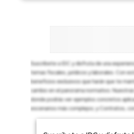
Suscríbete a IDC y disfruta de una experien
temas fiscales, jurídicos y laborales. Con e
beneficios exclusivos que harán que te man
cambio en el panorama normativo. Nuestras 
donde podrás ver ejemplos concretos aplica
escenarios más complejos; y Contratos, con p