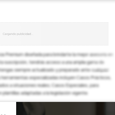
cia Premium diseñada para brindarte la mejor asesoría en
sta suscripción, tendrás acceso a una amplia gama de
tengas siempre actualizado y preparado ante cualquier
herramientas especializadas incluyen Casos Prácticos,
dos a situaciones reales; Casos Especiales, para
lantillas adaptadas a la legislación vigente.