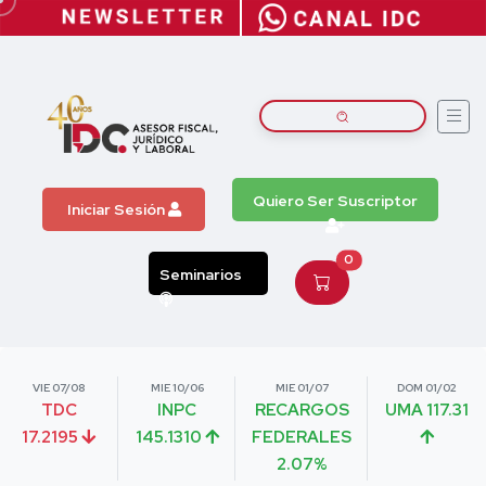
Quiero Ser Suscriptor
Iniciar Sesión
0
Seminarios
VIE 07/08
MIE 10/06
MIE 01/07
DOM 01/02
TDC
INPC
RECARGOS
UMA 117.31
17.2195
145.1310
FEDERALES
2.07%