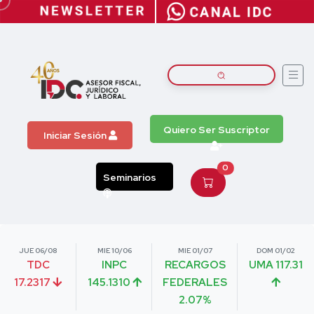
Quiero Ser Suscriptor
Iniciar Sesión
0
Seminarios
JUE 06/08
MIE 10/06
MIE 01/07
DOM 01/02
TDC
INPC
RECARGOS
UMA 117.31
17.2317
145.1310
FEDERALES
2.07%