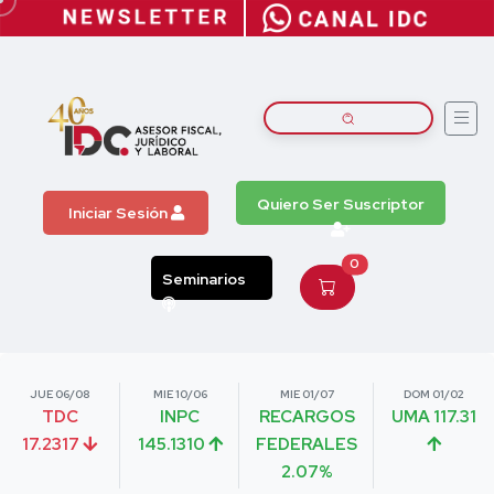
Quiero Ser Suscriptor
Iniciar Sesión
0
Seminarios
JUE 06/08
MIE 10/06
MIE 01/07
DOM 01/02
TDC
INPC
RECARGOS
UMA 117.31
17.2317
145.1310
FEDERALES
2.07%