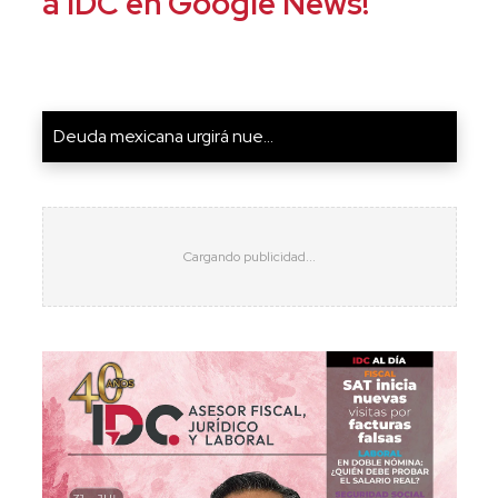
a IDC en Google News!
Deuda mexicana urgirá nue...