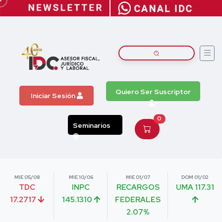
Quiero Ser Suscriptor
Iniciar Sesión
0
Seminarios
MIE 05/08
MIE 10/06
MIE 01/07
DOM 01/02
TDC
INPC
RECARGOS
UMA 117.31
17.2717
145.1310
FEDERALES
2.07%