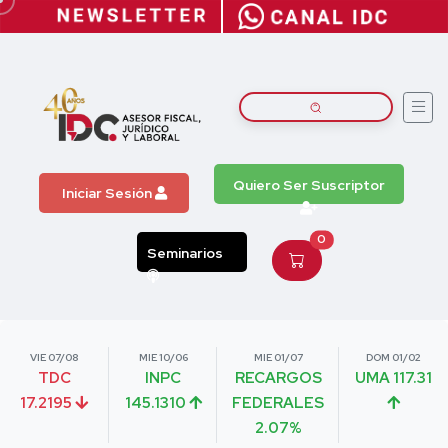
Quiero Ser Suscriptor
Iniciar Sesión
0
Seminarios
VIE 07/08
MIE 10/06
MIE 01/07
DOM 01/02
TDC
INPC
RECARGOS
UMA 117.31
17.2195
145.1310
FEDERALES
2.07%