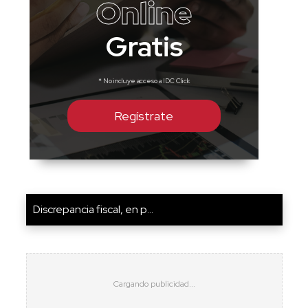
Online
Gratis
* No incluye acceso a IDC Click
Regístrate
Discrepancia fiscal, en p...