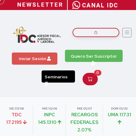
Quiero Ser Suscriptor
Iniciar Sesión
0
Seminarios
VIE 07/08
MIE 10/06
MIE 01/07
DOM 01/02
TDC
INPC
RECARGOS
UMA 117.31
17.2195
145.1310
FEDERALES
2.07%