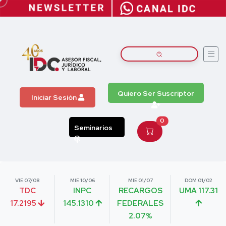
Quiero Ser Suscriptor
Iniciar Sesión
0
Seminarios
VIE 07/08
MIE 10/06
MIE 01/07
DOM 01/02
TDC
INPC
RECARGOS
UMA 117.31
17.2195
145.1310
FEDERALES
2.07%