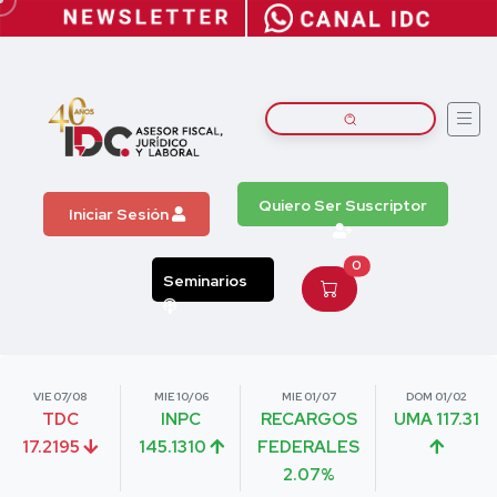
Quiero Ser Suscriptor
Iniciar Sesión
0
Seminarios
VIE 07/08
MIE 10/06
MIE 01/07
DOM 01/02
TDC
INPC
RECARGOS
UMA 117.31
17.2195
145.1310
FEDERALES
2.07%