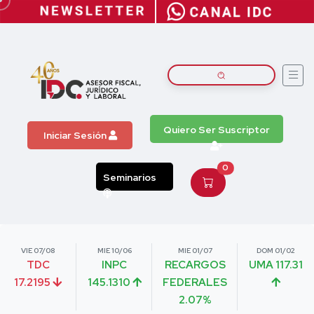
Quiero Ser Suscriptor
Iniciar Sesión
0
Seminarios
VIE 07/08
MIE 10/06
MIE 01/07
DOM 01/02
TDC
INPC
RECARGOS
UMA 117.31
17.2195
145.1310
FEDERALES
2.07%