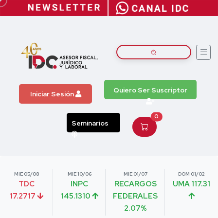
Quiero Ser Suscriptor
Iniciar Sesión
0
Seminarios
MIE 05/08
MIE 10/06
MIE 01/07
DOM 01/02
TDC
INPC
RECARGOS
UMA 117.31
17.2717
145.1310
FEDERALES
2.07%