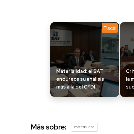
Fiscal
Materialidad: el SAT
Cri
endurece su análisis
la 
más allá del CFDI
sue
Más sobre:
materialidad