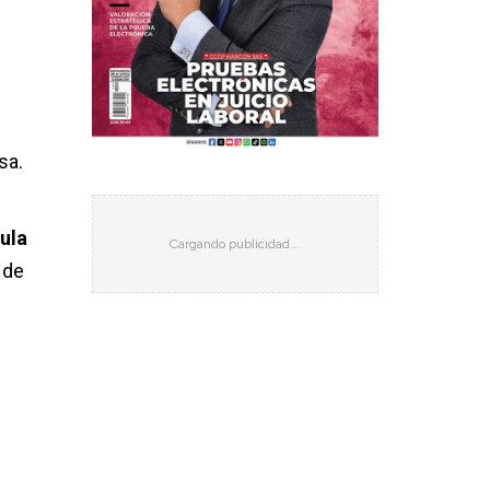
sa.
jula
 de