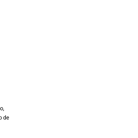
o,
o de