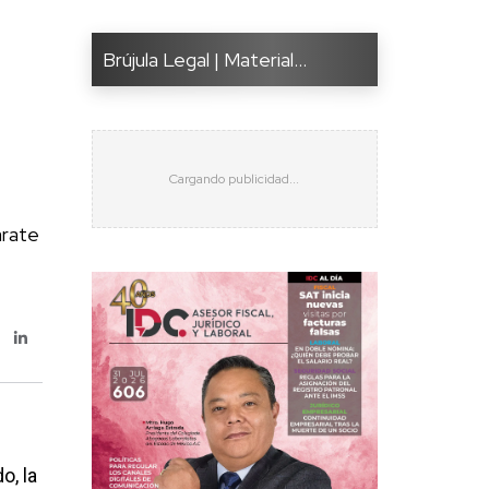
Brújula Legal | Material...
e
árate
o, la