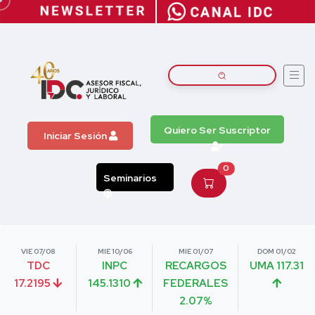
Quiero Ser Suscriptor
Iniciar Sesión
0
Seminarios
VIE 07/08
MIE 10/06
MIE 01/07
DOM 01/02
TDC
INPC
RECARGOS
UMA 117.31
17.2195
145.1310
FEDERALES
2.07%