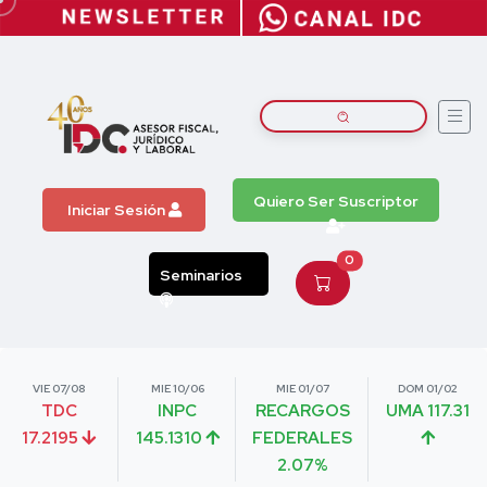
Quiero Ser Suscriptor
Iniciar Sesión
0
Seminarios
VIE 07/08
MIE 10/06
MIE 01/07
DOM 01/02
TDC
INPC
RECARGOS
UMA 117.31
17.2195
145.1310
FEDERALES
2.07%