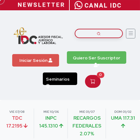
Quiero Ser Suscriptor
Iniciar Sesión
0
Seminarios
VIE 07/08
MIE 10/06
MIE 01/07
DOM 01/02
TDC
INPC
RECARGOS
UMA 117.31
17.2195
145.1310
FEDERALES
2.07%