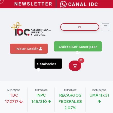
Quiero Ser Suscriptor
Iniciar Sesión
0
Seminarios
MIE 05/08
MIE 10/06
MIE 01/07
DOM 01/02
TDC
INPC
RECARGOS
UMA 117.31
17.2717
145.1310
FEDERALES
2.07%