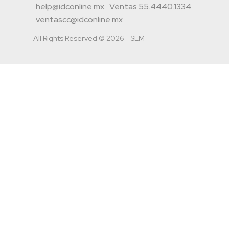
help@idconline.mx
Ventas 55.4440.1334
ventascc@idconline.mx
All Rights Reserved © 2026 - SLM