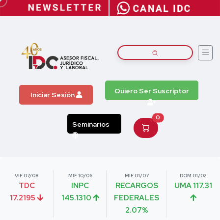
Quiero Ser Suscriptor
Iniciar Sesión
0
Seminarios
VIE 07/08
MIE 10/06
MIE 01/07
DOM 01/02
TDC
INPC
RECARGOS
UMA 117.31
17.2195
145.1310
FEDERALES
2.07%