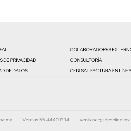
GAL
COLABORADORES EXTERN
S DE PRIVACIDAD
CONSULTORÍA
AD DE DATOS
CFDI SAT FACTURA EN LÍNE
ine.mx
Ventas 55.4440.1334
ventascc@idconline.mx