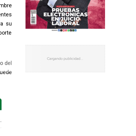
embre
entes
ra su
porte
o del
puede