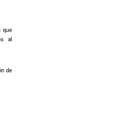
n que
os al
ón de