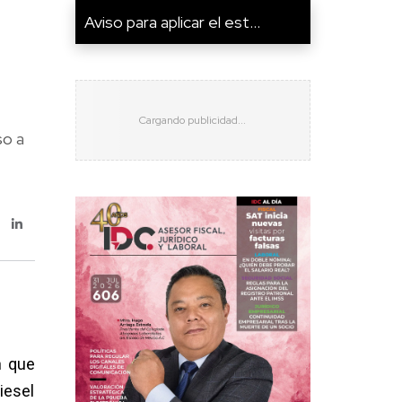
Aviso para aplicar el est...
so a
n que
iesel