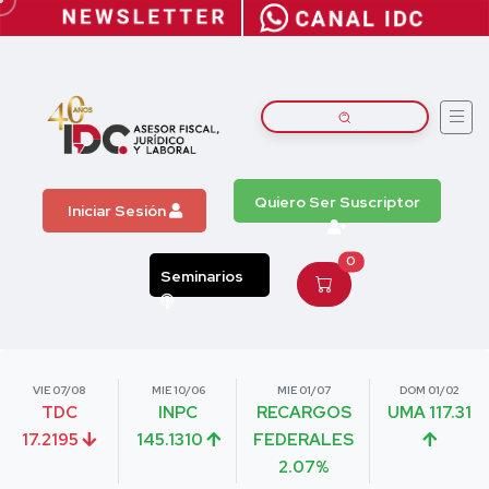
Quiero Ser Suscriptor
Iniciar Sesión
0
Seminarios
VIE 07/08
MIE 10/06
MIE 01/07
DOM 01/02
TDC
INPC
RECARGOS
UMA 117.31
17.2195
145.1310
FEDERALES
2.07%