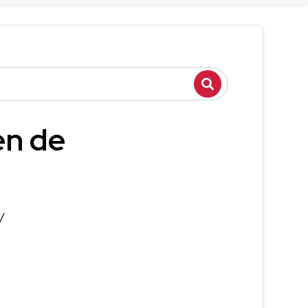
en de
/