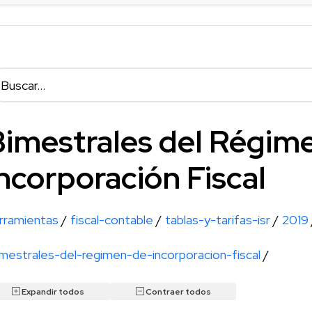
Bimestrales del Régim
ncorporación Fiscal
rramientas
/
fiscal-contable
/
tablas-y-tarifas-isr
/
2019
imestrales-del-regimen-de-incorporacion-fiscal
/
Expandir todos
Contraer todos