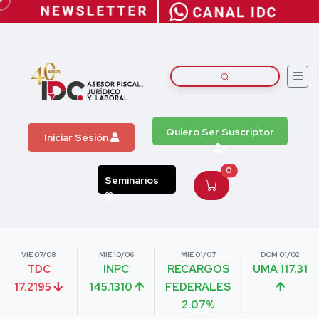
Quiero Ser Suscriptor
Iniciar Sesión
0
Seminarios
VIE 07/08
MIE 10/06
MIE 01/07
DOM 01/02
TDC
INPC
RECARGOS
UMA 117.31
17.2195
145.1310
FEDERALES
2.07%