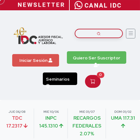
Quiero Ser Suscriptor
Iniciar Sesión
0
Seminarios
JUE 06/08
MIE 10/06
MIE 01/07
DOM 01/02
TDC
INPC
RECARGOS
UMA 117.31
17.2317
145.1310
FEDERALES
2.07%