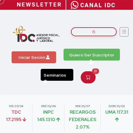
Quiero Ser Suscriptor
Iniciar Sesión
0
Seminarios
VIE 07/08
MIE 10/06
MIE 01/07
DOM 01/02
TDC
INPC
RECARGOS
UMA 117.31
17.2195
145.1310
FEDERALES
2.07%