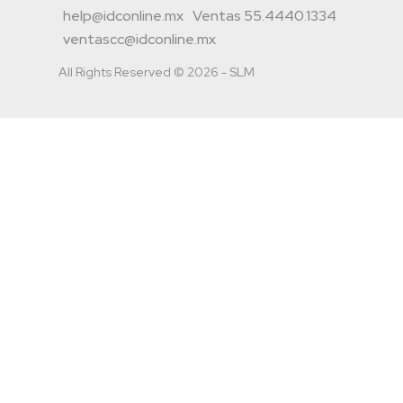
help@idconline.mx
Ventas 55.4440.1334
ventascc@idconline.mx
All Rights Reserved © 2026 - SLM