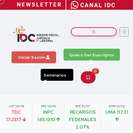
Quiero Ser Suscriptor
Iniciar Sesión
0
Seminarios
JUE 06/08
MIE 10/06
MIE 01/07
DOM 01/02
TDC
INPC
RECARGOS
UMA 117.31
17.2317
145.1310
FEDERALES
2.07%