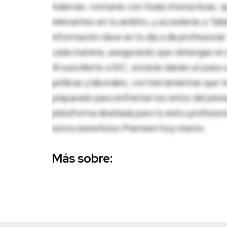
Además, contarás con Guías Interactivas, q
relevantes en tu ámbito, y accederás a Tablas
información clave en tu día a día profesion
cada materia, asegurando que obtengas el c
Al suscribirte a IDC, estarás dando un paso 
jurídicas y laborales, con herramientas que
preparado para enfrentar los retos del pres
plataforma diseñada para tu éxito profesio
estos beneficios Premium hoy mismo.
Más sobre: