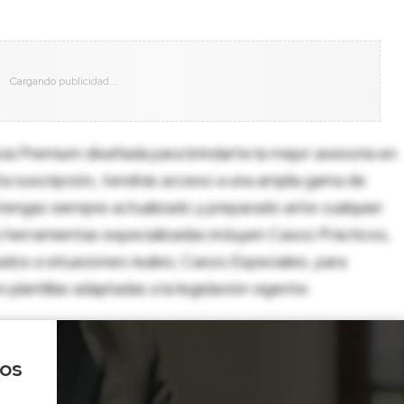
cia Premium diseñada para brindarte la mejor asesoría en
sta suscripción, tendrás acceso a una amplia gama de
tengas siempre actualizado y preparado ante cualquier
herramientas especializadas incluyen Casos Prácticos,
dos a situaciones reales; Casos Especiales, para
lantillas adaptadas a la legislación vigente.
los