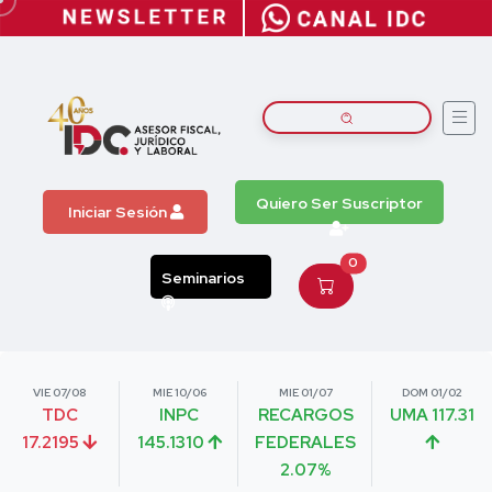
Quiero Ser Suscriptor
Iniciar Sesión
0
Seminarios
VIE 07/08
MIE 10/06
MIE 01/07
DOM 01/02
TDC
INPC
RECARGOS
UMA 117.31
17.2195
145.1310
FEDERALES
2.07%