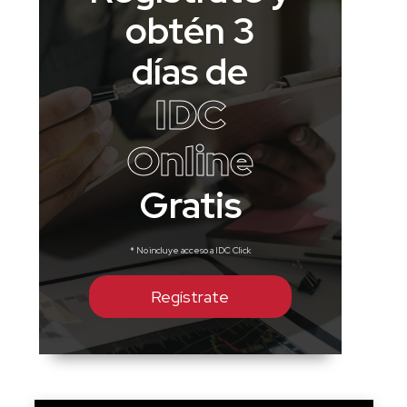
obtén 3
días de
IDC
Online
Gratis
* No incluye acceso a IDC Click
Regístrate