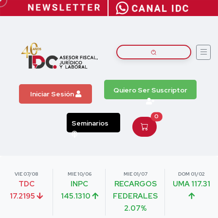
Quiero Ser Suscriptor
Iniciar Sesión
0
Seminarios
VIE 07/08
MIE 10/06
MIE 01/07
DOM 01/02
TDC
INPC
RECARGOS
UMA 117.31
17.2195
145.1310
FEDERALES
2.07%