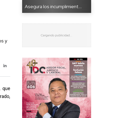
Asegura los incumplimient...
os y
, que
rado,