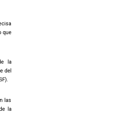
ecisa
o que
de la
e del
SF).
n las
de la