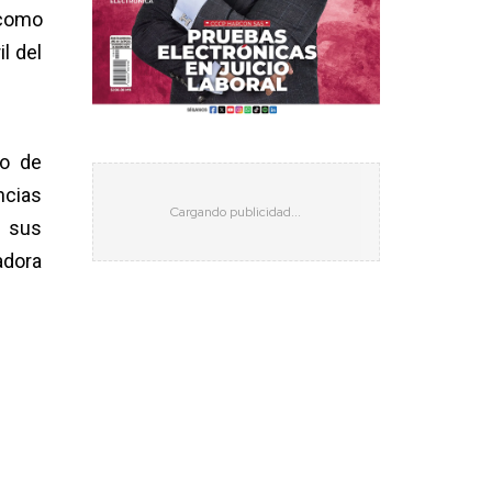
 como
l del
lo de
ncias
e sus
adora