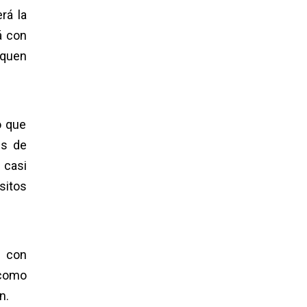
rá la
á con
iquen
o que
es de
 casi
sitos
o con
 como
n.