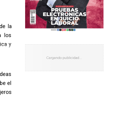
de la
a los
ica y
ideas
be el
jeros