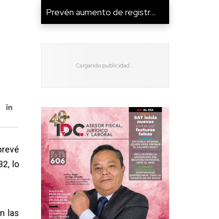
Prevén aumento de registr...
prevé
2, lo
n las