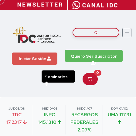
Quiero Ser Suscriptor
Iniciar Sesión
0
Seminarios
JUE 06/08
MIE 10/06
MIE 01/07
DOM 01/02
TDC
INPC
RECARGOS
UMA 117.31
17.2317
145.1310
FEDERALES
2.07%