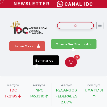
Quiero Ser Suscriptor
Iniciar Sesión
0
Seminarios
VIE 07/08
MIE 10/06
MIE 01/07
DOM 01/02
TDC
INPC
RECARGOS
UMA 117.31
17.2195
145.1310
FEDERALES
2.07%