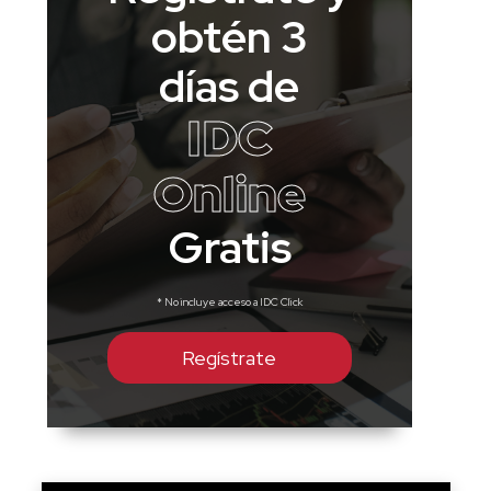
obtén 3
días de
IDC
Online
Gratis
* No incluye acceso a IDC Click
Regístrate