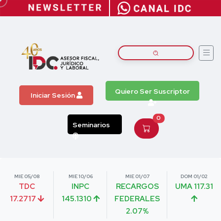
Quiero Ser Suscriptor
Iniciar Sesión
0
Seminarios
MIE 05/08
MIE 10/06
MIE 01/07
DOM 01/02
TDC
INPC
RECARGOS
UMA 117.31
17.2717
145.1310
FEDERALES
2.07%