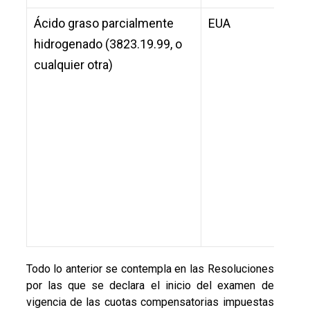
Ácido graso parcialmente
EUA
23.
hidrogenado (3823.19.99, o
la h
cualquier otra)
ani
quí
con
de 
áci
áci
pre
de 
a 2
Todo lo anterior se contempla en las Resoluciones
por las que se declara el inicio del examen de
vigencia de las cuotas compensatorias impuestas