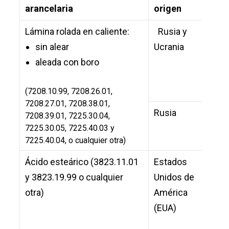
arancelaria
origen
apl
Lámina rolada en caliente:
Rusia y
2
sin alear
Ucrania
2
aleada con boro
(7208.10.99, 7208.26.01,
7208.27.01, 7208.38.01,
Rusia
7208.39.01, 7225.30.04,
7225.30.05, 7225.40.03 y
7225.40.04, o cualquier otra)
Ácido esteárico (3823.11.01
Estados
1
y 3823.19.99 o cualquier
Unidos de
4
otra)
América
f
(EUA)
p