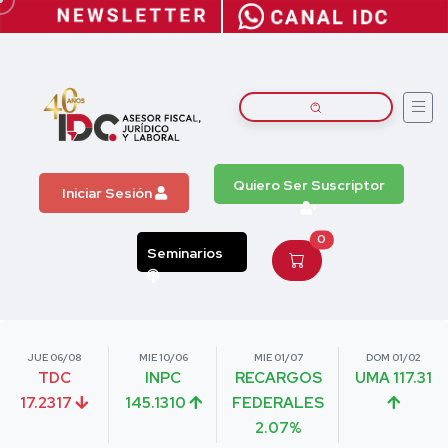
Quiero Ser Suscriptor
Iniciar Sesión
0
Seminarios
JUE 06/08
MIE 10/06
MIE 01/07
DOM 01/02
TDC
INPC
RECARGOS
UMA 117.31
17.2317
145.1310
FEDERALES
2.07%