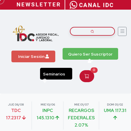
Quiero Ser Suscriptor
Iniciar Sesión
0
Seminarios
JUE 06/08
MIE 10/06
MIE 01/07
DOM 01/02
TDC
INPC
RECARGOS
UMA 117.31
17.2317
145.1310
FEDERALES
2.07%