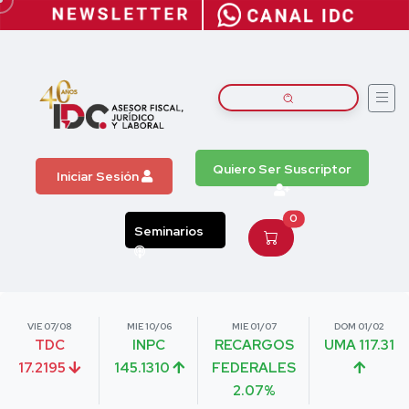
Quiero Ser Suscriptor
Iniciar Sesión
0
Seminarios
VIE 07/08
MIE 10/06
MIE 01/07
DOM 01/02
TDC
INPC
RECARGOS
UMA 117.31
17.2195
145.1310
FEDERALES
2.07%