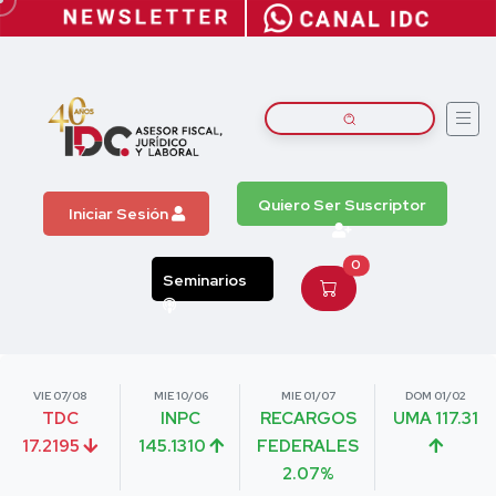
Quiero Ser Suscriptor
Iniciar Sesión
0
Seminarios
VIE 07/08
MIE 10/06
MIE 01/07
DOM 01/02
TDC
INPC
RECARGOS
UMA 117.31
17.2195
145.1310
FEDERALES
2.07%