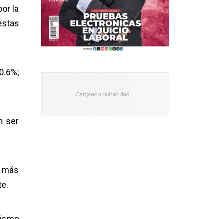
or la
estas
0.6%;
n ser
a más
te.
mismo