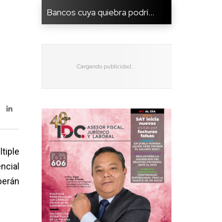
Bancos cuya quiebra podrí...
tiple
ncial
berán