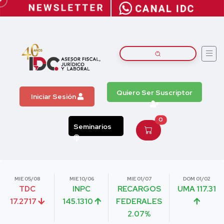
Quiero Ser Suscriptor
Iniciar Sesión
0
Seminarios
MIE 05/08
MIE 10/06
MIE 01/07
DOM 01/02
TDC
INPC
RECARGOS
UMA 117.31
17.2717
145.1310
FEDERALES
2.07%