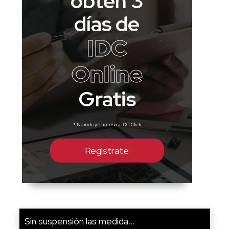
obtén 3
días de
IDC
Online
Gratis
* No incluye acceso a IDC Click
Regístrate
Sin suspensión las medida...