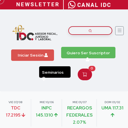
Quiero Ser Suscriptor
Iniciar Sesión
0
Seminarios
VIE 07/08
MIE 10/06
MIE 01/07
DOM 01/02
TDC
INPC
RECARGOS
UMA 117.31
17.2195
145.1310
FEDERALES
2.07%