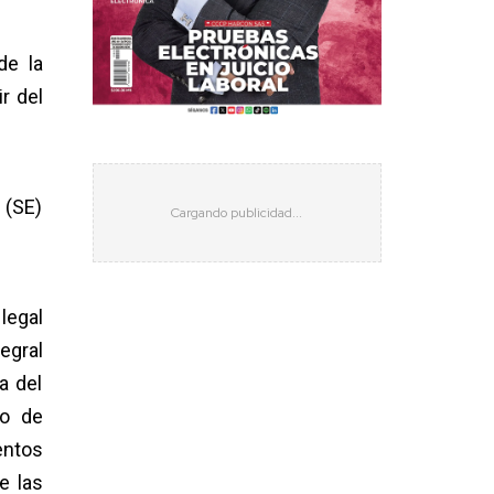
de la
r del
 (SE)
legal
egral
a del
co de
entos
e las