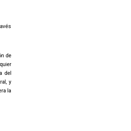
ravés
ón de
quier
a del
al, y
ra la