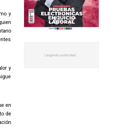
smo y
quien
tario
entes
lor y
sigue
ue en
to de
ación