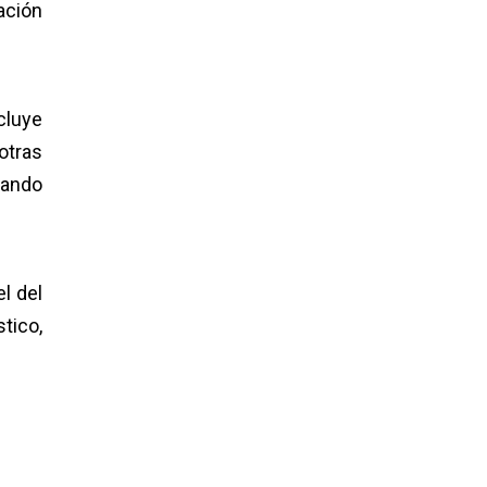
ación
cluye
otras
uando
l del
tico,