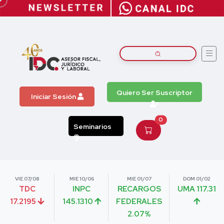
Quiero Ser Suscriptor
Iniciar Sesión
0
Seminarios
VIE 07/08
MIE 10/06
MIE 01/07
DOM 01/02
TDC
INPC
RECARGOS
UMA 117.31
17.2195
145.1310
FEDERALES
2.07%